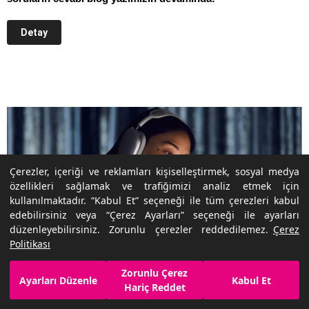
Detay
Çerezler, içeriği ve reklamları kişiselleştirmek, sosyal medya
özellikleri sağlamak ve trafiğimizi analiz etmek için
kullanılmaktadır. “Kabul Et” seçeneği ile tüm çerezleri kabul
edebilirsiniz veya “Çerez Ayarları” seçeneği ile ayarları
düzenleyebilirsiniz. Zorunlu çerezler reddedilemez.
Çerez
Bluetooth Kulaklık Kaç Saat Şarj Edilir?
Politikası
17.06.2021
Zorunlu Çerez
Ayarları Düzenle
Kabul Et
Hariç Reddet
Müziğin ritmini her an yanınızda hissetmeye ne dersiniz? O
halde bluetooth kulaklıkların özel tasarımları sizi bekliyor.