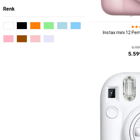
Instax Mini Evo
(1)
Renk
Instax Mini LiPlay
(2)
Instax SQ1
(3)
Instax mini 12 Pe
Instax SQ40
(1)
5.99
5.59