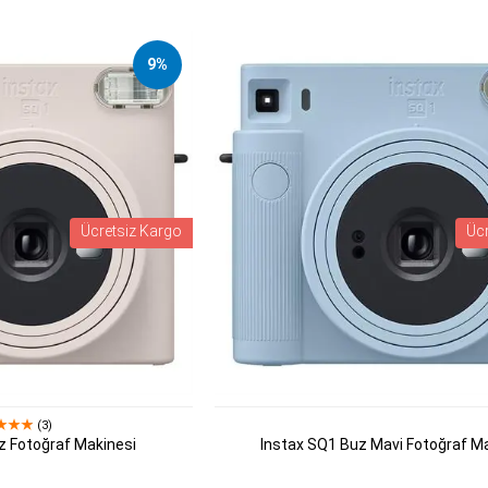
9%
Ücretsiz Kargo
Üc
(3)
z Fotoğraf Makinesi
Instax SQ1 Buz Mavi Fotoğraf M