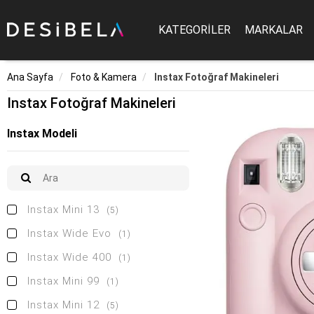
KATEGORİLER
MARKALAR
Ana Sayfa
Foto & Kamera
Instax Fotoğraf Makineleri
Instax Fotoğraf Makineleri
Instax Modeli
Instax Mini 13
(5)
Instax Wide Evo
(1)
Instax Wide 400
(1)
Instax Mini 99
(1)
Instax Mini 12
(5)