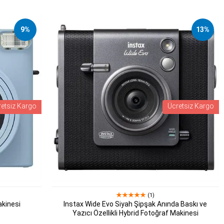
9%
13%
retsiz Kargo
Ücretsiz Kargo
(1)
akinesi
Instax Wide Evo Siyah Şipşak Anında Baskı ve
Yazıcı Özellikli Hybrid Fotoğraf Makinesi