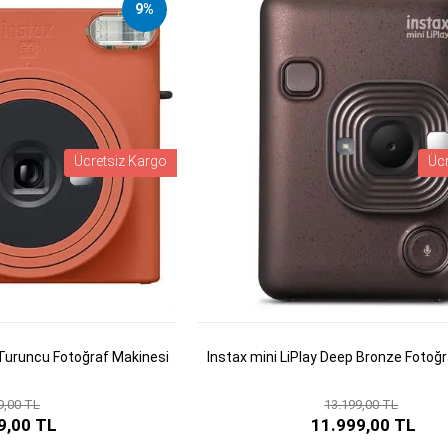
9%
Ücretsiz Kargo
Üc
Turuncu Fotoğraf Makinesi
Instax mini LiPlay Deep Bronze Fotoğ
9,00 TL
13.199,00 TL
9,00 TL
11.999,00 TL