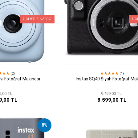
Ücretsiz Kargo
Üc
(2)
(1)
vi Fotoğraf Makinesi
Instax SQ40 Siyah Fotoğraf Mak
9,00 TL
9.499,00 TL
9,00 TL
8.599,00 TL
8%