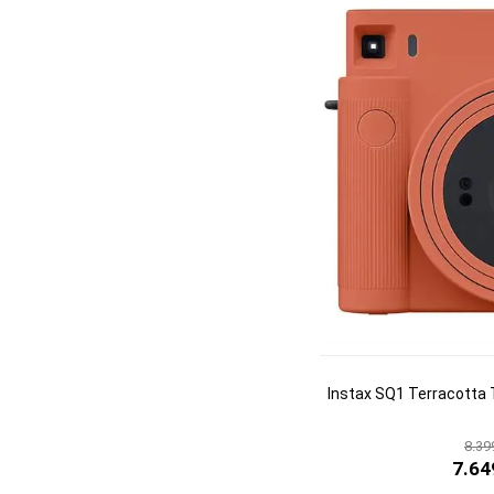
Instax SQ1 Terracotta 
8.39
7.64