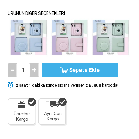
ÜRÜNÜN DİĞER SEÇENEKLERİ:
-
+
Sepete Ekle
2
saat
1
dakika
İçinde sipariş verirseniz
Bugün
kargoda!
Aynı Gün
Ücretsiz
Kargo
Kargo