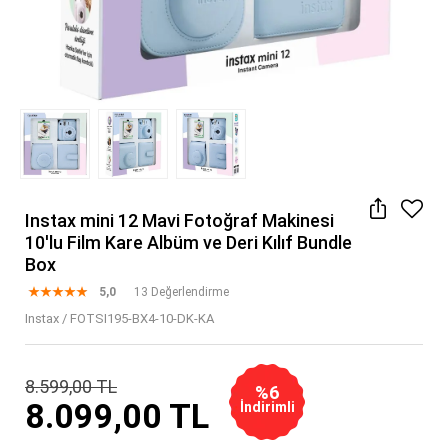
Instax mini 12 Mavi Fotoğraf Makinesi
10'lu Film Kare Albüm ve Deri Kılıf Bundle
Box
5,0
13 Değerlendirme
Instax
/
FOTSI195-BX4-10-DK-KA
8.599,00 TL
%6
8.099,00 TL
İndirimli