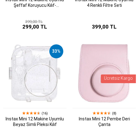
Şeffaf Koruyucu Kılıf-
4 Renkli Filtre Seti
FORSIBP079
399,00 TL
299,00 TL
399,00 TL
33%
Ücretsiz Kargo
(16)
(8)
Instax Mini 12 Makine Uyumlu
Instax Mini 12 Pembe Deri
Beyaz Simli Pleksi Kılıf
Çanta