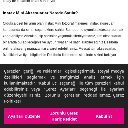
kolay bir kullanım fırsatı sunuluyor.
Instax Mini Aksesuarlar Nerede Satılır?
Oldukça özel bir ürün olan Instax Mini fotoğraf makinesi
Instax aksesuar
konusunda da sınırlı seçeneklere sahip. Bu nedenle uyumlu aksesuar bulmak
zor olabiliyor. Ancak bu tip sorunlar yaşamak istemiyorsanız, tüm aksesuarları
bir arada bulabileceğiniz ve uygun fiyatlar ile satın alabileceğiniz Desibela
online alışveriş mağazamızı ziyaret edebilirsiniz. Mevcut tüm aksesuarlar,
özellikleri ve fiyat bilgileri ile Desibela ile internet sitesinde sizleri bekliyor.
Çerezler, içeriği ve reklamları kişiselleştirmek, sosyal medya
özellikleri sağlamak ve trafiğimizi analiz etmek için
kullanılmaktadır. “Kabul Et” seçeneği ile tüm çerezleri kabul
edebilirsiniz veya “Çerez Ayarları” seçeneği ile ayarları
Desibela.com
İletişim
düzenleyebilirsiniz. Zorunlu çerezler reddedilemez.
Çerez
Politikası
Hakkımızda
Bize Ulaşın
Neden Desibela.com?
Şirket Bilgileri
Zorunlu Çerez
Ayarları Düzenle
Kabul Et
Hariç Reddet
Blog
musterihizmetleri@desibela.com