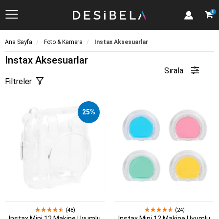
Kategoriler
0
Ana Sayfa
Foto & Kamera
Instax Aksesuarlar
Instax Aksesuarlar
Sırala:
Filtreler
25%
(48)
(24)
Instax Mini 12 Makine Uyumlu
Instax Mini 12 Makine Uyumlu