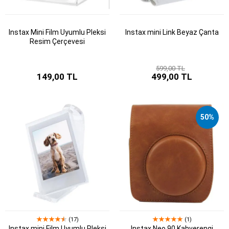
Instax Mini Film Uyumlu Pleksi
Instax mini Link Beyaz Çanta
Resim Çerçevesi
599,00 TL
149,00 TL
499,00 TL
50%
(17)
(1)
Instax mini Film Uyumlu Pleksi
Instax Neo 90 Kahverengi