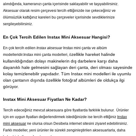
alındığında, kameranızı çanta içerisinde saklayabilir ve taşıyabilirsiniz.
Aksesuar olarak resim çerçevesi tercih ettiğinizde ise çekeceğiniz ve
ölümsüzlük kattığınız kareleri bu çerçeveler içerisinde sevdiklerinize
sergileyebilirsiniz.
En Çok Tercih Edilen Instax Mini Aksesuar Hangisi?
En çok tercih edilen
Instax aksesuar
Instax mini çanta ve albüm
zellikle hareket halinde
modelleridir.Instax mini çanta modelleri, ö
kullanıldığından dolayı makinelerin dış darbelere karşı daha
dayanıklı hale gelmesini sağlayan deri çanta, deri olması sayesinde
kolay temizlenebilir yapıdadır. Tüm Instax mini modelleri ile uyumlu
olan çantanın dışında özellikle fotoğraf albümleri de oldukça ilgi
görüyor.
Instax Mini Aksesuar Fiyatları Ne Kadar?
Tercih edeceğiniz mevcut aksesuara göre fiyatlarda farklılık bulunur. Ürünler
için en uygun fiyatları değerlendirmek istediğinizde ise tercih ettiğiniz
Instax
mini aksesuar
ne olursa olsun Desibela internet sitesini ziyaret edebilirsiniz.
Farklı modeller, yeni ürünler ile sürekli zenginleştirilen aksesuarlarla, daha