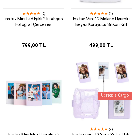
(2)
(1)
Instax Mini Led Işıklı 3'lü Ahşap
Instax Mini 12 Makine Uyumlu
Fotoğraf Çerçevesi
Beyaz Koruyucu Silikon Kılıf
799,00 TL
499,00 TL
Ücretsiz Kargo
(4)
Instax Mini Film Uyumlu 5'li
Instax mini 12 Simli Şeffaf Lila