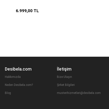
Yellow
6.999,00 TL
Desibela.com
İletişim
Hakkımızda
Bize Ulaşın
Neden Desibela.com?
Şirket Bilgileri
Blog
musterihizmetleri@desibela.com