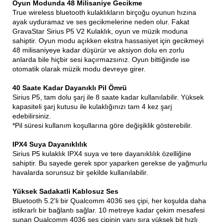
Oyun Modunda 48 Milisaniye Gecikme
True wireless bluetooth kulaklıkların birçoğu oyunun hızına
ayak uyduramaz ve ses gecikmelerine neden olur. Fakat
GravaStar Sirius P5 V2 Kulaklık, oyun ve müzik moduna
sahiptir. Oyun modu açıkken ekstra hassasiyet için gecikmeyi
48 milisaniyeye kadar düşürür ve aksiyon dolu en zorlu
anlarda bile hiçbir sesi kaçırmazsınız. Oyun bittiğinde ise
otomatik olarak müzik modu devreye girer.
40 Saate Kadar Dayanıklı Pil Ömrü
Sirius P5, tam dolu şarj ile 8 saate kadar kullanılabilir. Yüksek
kapasiteli şarj kutusu ile kulaklığınızı tam 4 kez şarj
edebilirsiniz.
*Pil süresi kullanım koşullarına göre değişiklik gösterebilir.
IPX4 Suya Dayanıklılık
Sirius P5 kulaklık IPX4 suya ve tere dayanıklılık özelliğine
sahiptir. Bu sayede gerek spor yaparken gerekse de yağmurlu
havalarda sorunsuz bir şekilde kullanılabilir.
Yüksek Sadakatli Kablosuz Ses
Bluetooth 5.2'li bir Qualcomm 4036 ses çipi, her koşulda daha
istikrarlı bir bağlantı sağlar. 10 metreye kadar çekim mesafesi
sunan Qualcomm 4036 ses çipinin yanı sıra yüksek bit hızlı