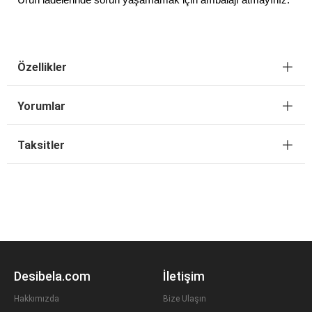
Ürün iadelerinde sorun yaşamamak için ambalajı atmayınız.
Özellikler
Yorumlar
Taksitler
Desibela.com
İletişim
Hakkımızda
Bize Ulaşın