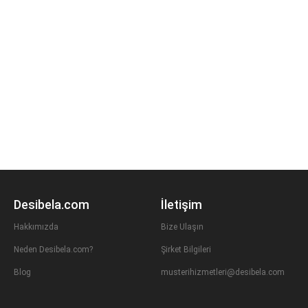
Desibela.com
İletişim
Hakkımızda
Bize Ulaşın
Neden Desibela.com?
Şirket Bilgileri
Blog
musterihizmetleri@desibela.com