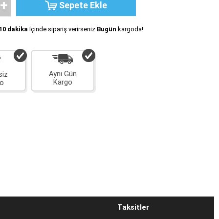
+
Sepete Ekle
10
dakika
İçinde sipariş verirseniz
Bugün
kargoda!
Aynı Gün
siz
Kargo
o
Taksitler