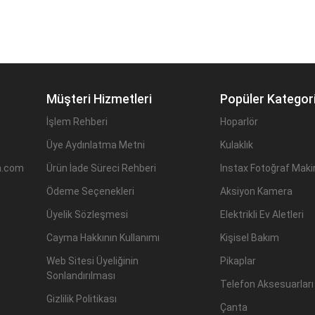
Müşteri Hizmetleri
Popüler Kategori
İşlem Rehberi
Hoparlör
Üye Aydınlatma Metni
Kulaklık
a.com
Ürün İade Süreci Rehberi
Instax Fotoğraf Makin
Ödeme Seçenekleri
Aksiyon Kamera
Üyelik Sözleşmesi
Elektrikli Ev Aletleri
Cayma Hakkının Kullanımı
Kişisel Bakım
Web Sitesi Üyeliğinin
Pikaplar
Sonlandırılması
Telefon Aksesuarları
Gizlilik Politikası
Çanta