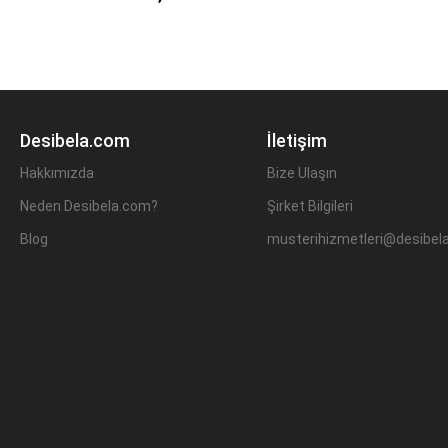
Desibela.com
İletişim
Hakkımızda
Bize Ulaşın
Neden Desibela.com?
Şirket Bilgileri
Blog
musterihizmetleri@desibel