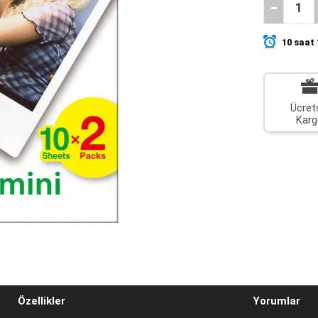
-
10
saat
Ücret
Karg
Özellikler
Yorumlar